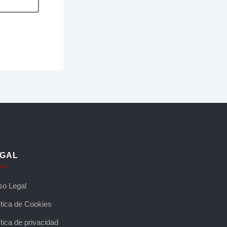
GAL
so Legal
ítica de Cookies
ítica de privacidad