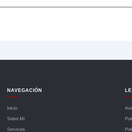
NAVEGACIÓN
LE
Inicio
Avi
Sobre Mí
Pol
Servicios
Pol